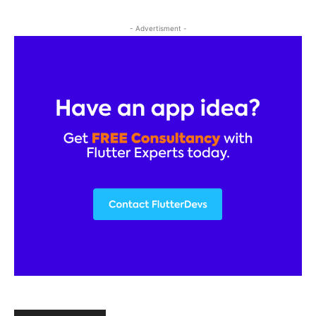
- Advertisment -