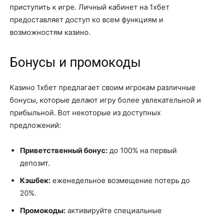
приступить к игре. Личный кабинет на 1хбет
предоставляет доступ ко всем функциям и
возможностям казино.
Бонусы и промокоды
Казино 1хбет предлагает своим игрокам различные
бонусы, которые делают игру более увлекательной и
прибыльной. Вот некоторые из доступных
предложений:
Приветственный бонус:
до 100% на первый
депозит.
Кэшбек:
еженедельное возмещение потерь до
20%.
Промокоды:
активируйте специальные