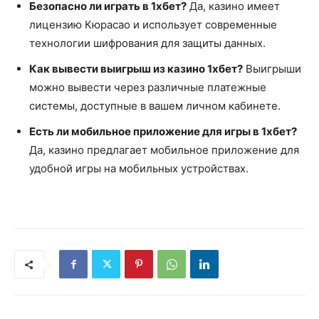
Безопасно ли играть в 1хбет?
Да, казино имеет
лицензию Кюрасао и использует современные
технологии шифрования для защиты данных.
Как вывести выигрыш из казино 1хбет?
Выигрыши
можно вывести через различные платежные
системы, доступные в вашем личном кабинете.
Есть ли мобильное приложение для игры в 1хбет?
Да, казино предлагает мобильное приложение для
удобной игры на мобильных устройствах.