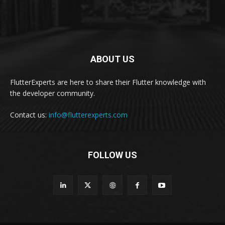
ABOUT US
FlutterExperts are here to share their Flutter knowledge with
the developer community.
Contact us:
info@flutterexperts.com
FOLLOW US