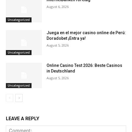
August 6, 2026
Uncategorized
Juega en el mejor casino online de Perú:
Doradobet ¡Entra ya!
August 5, 2026
Uncategorized
Online Casino Test 2026: Beste Casinos
in Deutschland
August 5, 2026
Uncategorized
LEAVE A REPLY