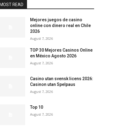
MOST READ
Mejores juegos de casino
online con dinero real en Chile
2026
August 7, 2026
TOP 30 Mejores Casinos Online
en México Agosto 2026
August 7, 2026
Casino utan svensk licens 2026:
Casinon utan Spelpaus
August 7, 2026
Top 10
August 7, 2026