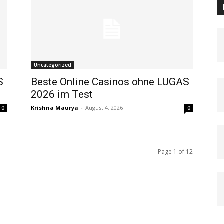
Uncategorized
S
Beste Online Casinos ohne LUGAS
2026 im Test
Krishna Maurya
-
August 4, 2026
0
0
Page 1 of 12