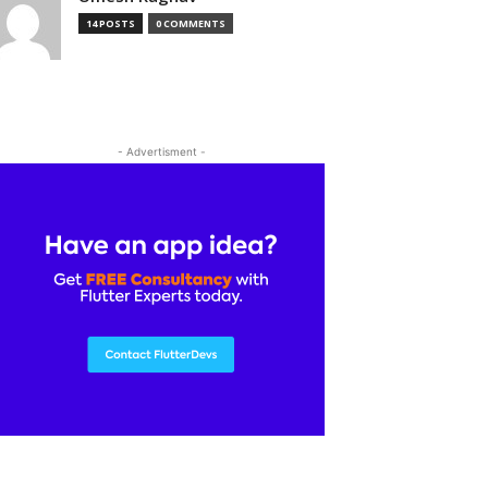
14 POSTS
0 COMMENTS
- Advertisment -