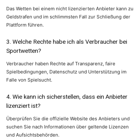
Das Wetten bei einem nicht lizenzierten Anbieter kann zu
Geldstrafen und im schlimmsten Fall zur Schließung der
Plattform führen.
3. Welche Rechte habe ich als Verbraucher bei
Sportwetten?
Verbraucher haben Rechte auf Transparenz, faire
Spielbedingungen, Datenschutz und Unterstützung im
Falle von Spielsucht.
4. Wie kann ich sicherstellen, dass ein Anbieter
lizenziert ist?
Überprüfen Sie die offizielle Website des Anbieters und
suchen Sie nach Informationen über geltende Lizenzen
und Aufsichtsbehörden.