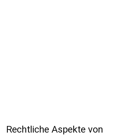
Rechtliche Aspekte von