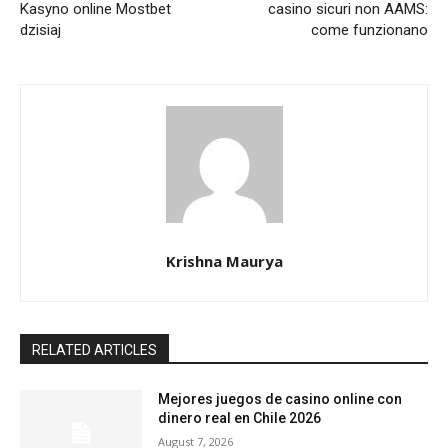
Kasyno online Mostbet
casino sicuri non AAMS:
dzisiaj
come funzionano
Krishna Maurya
RELATED ARTICLES
Mejores juegos de casino online con
dinero real en Chile 2026
August 7, 2026