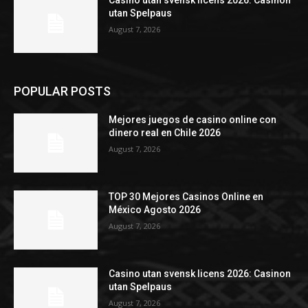
Casino utan svensk licens 2026: Casinon
utan Spelpaus
August 7, 2026
POPULAR POSTS
Mejores juegos de casino online con
dinero real en Chile 2026
August 7, 2026
TOP 30 Mejores Casinos Online en
México Agosto 2026
August 7, 2026
Casino utan svensk licens 2026: Casinon
utan Spelpaus
August 7, 2026