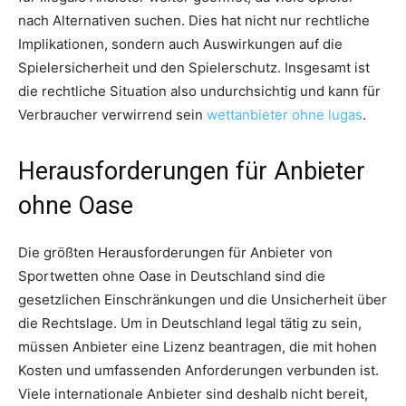
nach Alternativen suchen. Dies hat nicht nur rechtliche
Implikationen, sondern auch Auswirkungen auf die
Spielersicherheit und den Spielerschutz. Insgesamt ist
die rechtliche Situation also undurchsichtig und kann für
Verbraucher verwirrend sein
wettanbieter ohne lugas
.
Herausforderungen für Anbieter
ohne Oase
Die größten Herausforderungen für Anbieter von
Sportwetten ohne Oase in Deutschland sind die
gesetzlichen Einschränkungen und die Unsicherheit über
die Rechtslage. Um in Deutschland legal tätig zu sein,
müssen Anbieter eine Lizenz beantragen, die mit hohen
Kosten und umfassenden Anforderungen verbunden ist.
Viele internationale Anbieter sind deshalb nicht bereit,