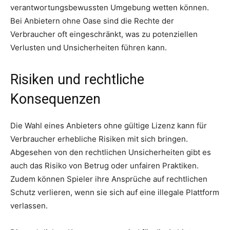
verantwortungsbewussten Umgebung wetten können.
Bei Anbietern ohne Oase sind die Rechte der
Verbraucher oft eingeschränkt, was zu potenziellen
Verlusten und Unsicherheiten führen kann.
Risiken und rechtliche
Konsequenzen
Die Wahl eines Anbieters ohne gültige Lizenz kann für
Verbraucher erhebliche Risiken mit sich bringen.
Abgesehen von den rechtlichen Unsicherheiten gibt es
auch das Risiko von Betrug oder unfairen Praktiken.
Zudem können Spieler ihre Ansprüche auf rechtlichen
Schutz verlieren, wenn sie sich auf eine illegale Plattform
verlassen.