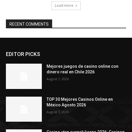
Load more
RECENT COMMENTS
EDITOR PICKS
Mejores juegos de casino online con
dinero real en Chile 2026
August 7, 2026
TOP 30 Mejores Casinos Online en
México Agosto 2026
August 7, 2026